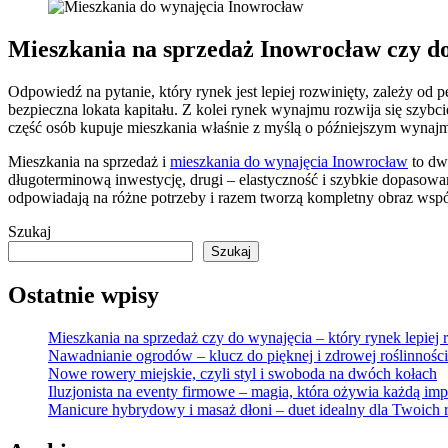
Mieszkania na sprzedaż Inowrocław czy do
Odpowiedź na pytanie, który rynek jest lepiej rozwinięty, zależy od
bezpieczna lokata kapitału. Z kolei rynek wynajmu rozwija się szybci
część osób kupuje mieszkania właśnie z myślą o późniejszym wynajm
Mieszkania na sprzedaż i
mieszkania do wynajęcia Inowrocław
to dwa
długoterminową inwestycję, drugi – elastyczność i szybkie dopasowa
odpowiadają na różne potrzeby i razem tworzą kompletny obraz wsp
Szukaj
Szukaj
Ostatnie wpisy
Mieszkania na sprzedaż czy do wynajęcia – który rynek lepiej 
Nawadnianie ogrodów – klucz do pięknej i zdrowej roślinności
Nowe rowery miejskie, czyli styl i swoboda na dwóch kołach
Iluzjonista na eventy firmowe – magia, która ożywia każdą imp
Manicure hybrydowy i masaż dłoni – duet idealny dla Twoich 