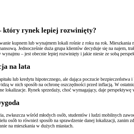
 który rynek lepiej rozwinięty?
wanie kupnem lub wynajmem lokali rośnie z roku na rok. Mieszkania n
nansową. Jednocześnie duża grupa klientów decyduje się na najem, trak
 wynajmu – jest obecnie lepiej rozwinięty i jakie niesie ze sobą perspe
ja na lata
itału lub kredytu hipotecznego, ale dająca poczucie bezpieczeństwa 
idzą w nich sposób na ochronę oszczędności przed inflacją. W ostatni
e lokalizacje. Rynek sprzedaży, choć wymagający, daje perspektywę w
 wygoda
jęcia, zwłaszcza wśród młodych osób, studentów i ludzi mobilnych z
ielu osób to również sposób na sprawdzenie danej lokalizacji, zanim z
anie na mieszkania w dużych miastach.