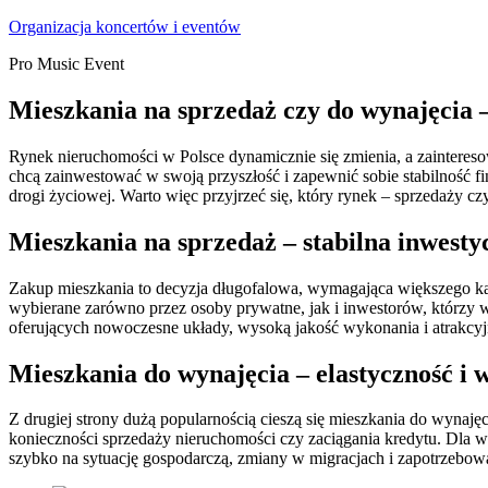
Skip
Organizacja koncertów i eventów
to
Pro Music Event
content
Mieszkania na sprzedaż czy do wynajęcia –
Rynek nieruchomości w Polsce dynamicznie się zmienia, a zaintereso
chcą zainwestować w swoją przyszłość i zapewnić sobie stabilność fi
drogi życiowej. Warto więc przyjrzeć się, który rynek – sprzedaży czy
Mieszkania na sprzedaż – stabilna inwestyc
Zakup mieszkania to decyzja długofalowa, wymagająca większego kap
wybierane zarówno przez osoby prywatne, jak i inwestorów, którzy w
oferujących nowoczesne układy, wysoką jakość wykonania i atrakcyjn
Mieszkania do wynajęcia – elastyczność i
Z drugiej strony dużą popularnością cieszą się mieszkania do wyna
konieczności sprzedaży nieruchomości czy zaciągania kredytu. Dla w
szybko na sytuację gospodarczą, zmiany w migracjach i zapotrzebow