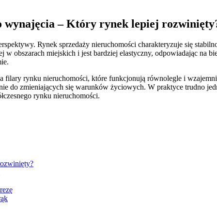
 wynajęcia – Który rynek lepiej rozwinięty
 perspektywy. Rynek sprzedaży nieruchomości charakteryzuje się stabil
ej w obszarach miejskich i jest bardziej elastyczny, odpowiadając na 
ie.
 filary rynku nieruchomości, które funkcjonują równolegle i wzajemnie
nie do zmieniających się warunków życiowych. W praktyce trudno jedn
ółczesnego rynku nieruchomości.
rozwinięty?
rezę
rąk