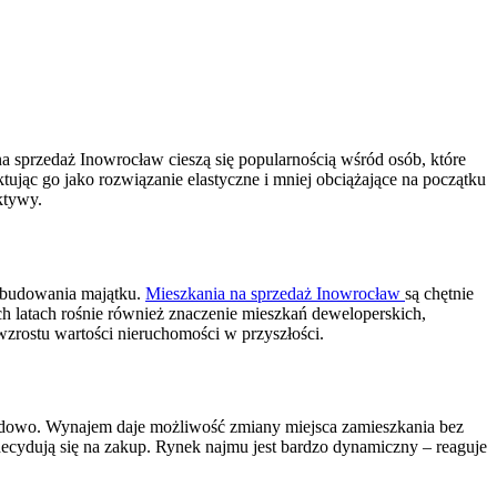
a sprzedaż Inowrocław cieszą się popularnością wśród osób, które
tując go jako rozwiązanie elastyczne i mniej obciążające na początku
ktywy.
i budowania majątku.
Mieszkania na sprzedaż Inowrocław
są chętnie
ch latach rośnie również znaczenie mieszkań deweloperskich,
zrostu wartości nieruchomości w przyszłości.
awodowo. Wynajem daje możliwość zmiany miejsca zamieszkania bez
decydują się na zakup. Rynek najmu jest bardzo dynamiczny – reaguje