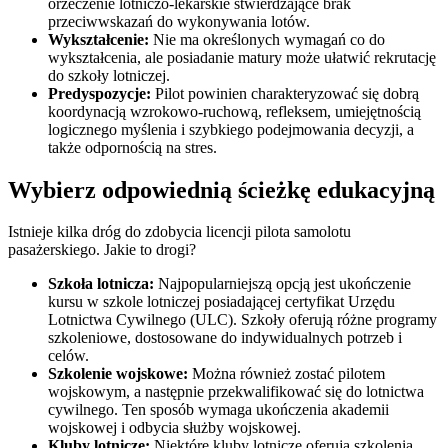
orzeczenie lotniczo-lekarskie stwierdzające brak
przeciwwskazań do wykonywania lotów.
Wykształcenie:
Nie ma określonych wymagań co do
wykształcenia, ale posiadanie matury może ułatwić rekrutację
do szkoły lotniczej.
Predyspozycje:
Pilot powinien charakteryzować się dobrą
koordynacją wzrokowo-ruchową, refleksem, umiejętnością
logicznego myślenia i szybkiego podejmowania decyzji, a
także odpornością na stres.
Wybierz odpowiednią ścieżkę edukacyjną
Istnieje kilka dróg do zdobycia licencji pilota samolotu
pasażerskiego. Jakie to drogi?
Szkoła lotnicza:
Najpopularniejszą opcją jest ukończenie
kursu w szkole lotniczej posiadającej certyfikat Urzędu
Lotnictwa Cywilnego (ULC). Szkoły oferują różne programy
szkoleniowe, dostosowane do indywidualnych potrzeb i
celów.
Szkolenie wojskowe:
Można również zostać pilotem
wojskowym, a następnie przekwalifikować się do lotnictwa
cywilnego. Ten sposób wymaga ukończenia akademii
wojskowej i odbycia służby wojskowej.
Kluby lotnicze:
Niektóre kluby lotnicze oferują szkolenia