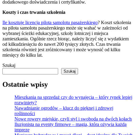
dodatkowego doświadczenia i certyfikatów.
Koszty i czas trwania szkolenia
Ile kosztuje licencja pilota samolotu pasażerskiego
? Koszt szkolenia
na pilota samolotu pasażerskiego może się wahać w zależności od
wybranej ścieżki edukacyjnej, szkoły lotniczej i miejsca
zamieszkania. Ogólnie rzecz biorąc, należy liczyć się z wydatkiem
od kilkudziesięciu do nawet 200 tysięcy złotych. Czas trwania
szkolenia również jest zróżnicowany i może wynosić od kilku
miesięcy do kilku lat.
Szukaj
Szukaj
Ostatnie wpisy
Mieszkania na sprzedaż czy do wynajęcia – który rynek lepiej
rozwinięty?
Nawadnianie ogrodów – klucz do pięknej i zdrowej
roślinności
Nowe rowery miejskie, czyli styl i swoboda na dwóch kołach
Iluzjonista na eventy firmowe – magia, która ożywia każdą
imprezę