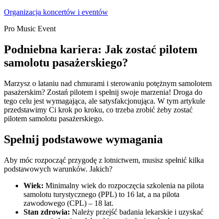
Skip
Organizacja koncertów i eventów
to
Pro Music Event
content
Podniebna kariera: Jak zostać pilotem
samolotu pasażerskiego?
Marzysz o lataniu nad chmurami i sterowaniu potężnym samolotem
pasażerskim? Zostań pilotem i spełnij swoje marzenia! Droga do
tego celu jest wymagająca, ale satysfakcjonująca. W tym artykule
przedstawimy Ci krok po kroku, co trzeba zrobić żeby zostać
pilotem samolotu pasażerskiego.
Spełnij podstawowe wymagania
Aby móc rozpocząć przygodę z lotnictwem, musisz spełnić kilka
podstawowych warunków. Jakich?
Wiek:
Minimalny wiek do rozpoczęcia szkolenia na pilota
samolotu turystycznego (PPL) to 16 lat, a na pilota
zawodowego (CPL) – 18 lat.
Stan zdrowia:
Należy przejść badania lekarskie i uzyskać